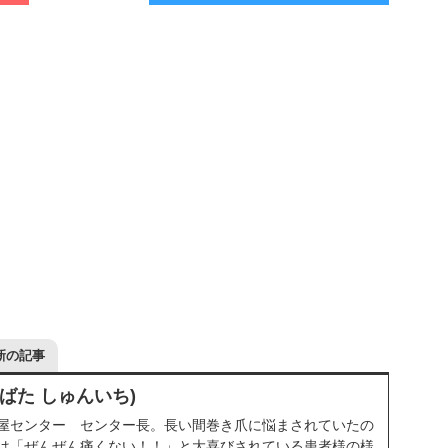
新の記事
しばた しゅんいち)
屋センター センター長。長い間巻き爪に悩まされていたの
は「ぜんぜん痛くない！！」と大喜びされている患者様の様