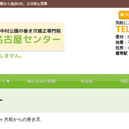
駅から徒歩3分。土日祝も営業
無
気軽に
TE
受付
：
休業
：
住所
：
最寄駅
いて▼
矯正方法と特徴
料金表
地図
ー
ヶ月前からの巻き爪