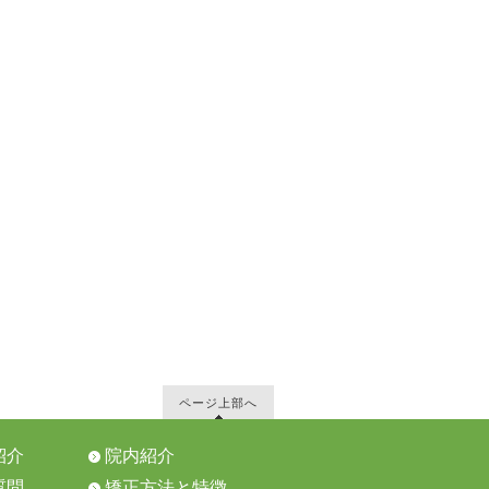
ページ上部へ
紹介
院内紹介
質問
矯正方法と特徴