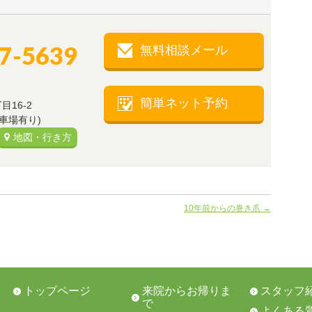
77-5639
無料相談メール
）
簡単ネット予約
16-2
駐車場有り)
地図・行き方
10年前からの巻き爪
→
トップページ
来院からお帰りま
スタッフ
で
よくある