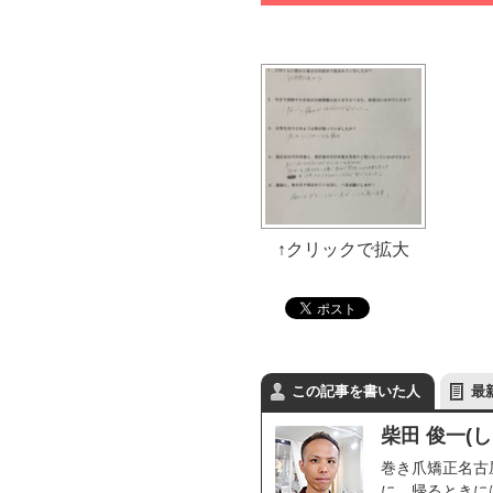
この記事を書いた人
最
柴田 俊一(
巻き爪矯正名古
に、帰るときに