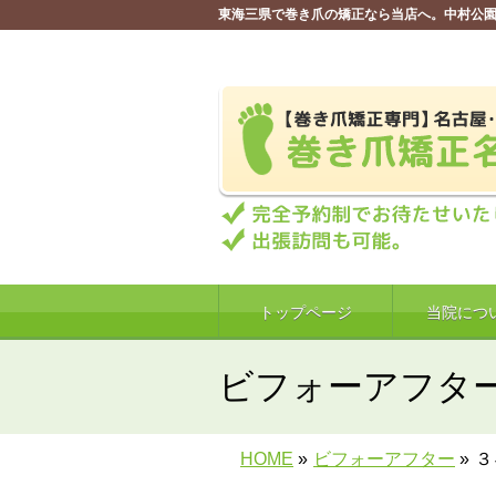
東海三県で巻き爪の矯正なら当店へ。中村公園
トップページ
当院につ
ビフォーアフタ
HOME
»
ビフォーアフター
»
３