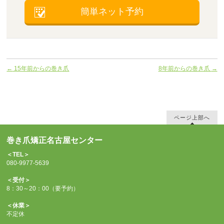
簡単ネット予約
←
15年前からの巻き爪
8年前からの巻き爪
→
ページ上部へ
巻き爪矯正名古屋センター
＜TEL＞
080-9977-5639
＜受付＞
8：30～20：00（要予約）
＜休業＞
不定休