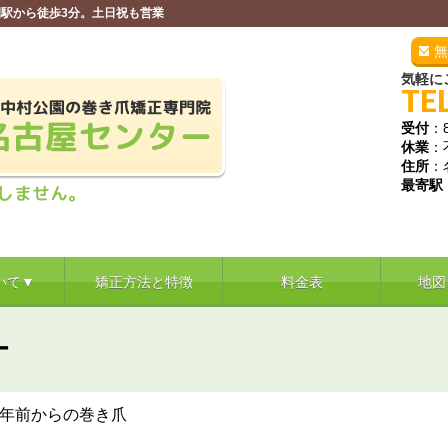
駅から徒歩3分。土日祝も営業
無
気軽に
TE
受付
：
休業
：
住所
：
最寄駅
いて▼
矯正方法と特徴
料金表
地図
ー
0年前からの巻き爪