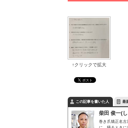
この記事を書いた人
最
柴田 俊一(
巻き爪矯正名古
に、帰るときに