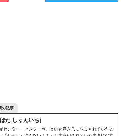
新の記事
しばた しゅんいち)
屋センター センター長。長い間巻き爪に悩まされていたの
は「ぜんぜん痛くない！！」と大喜びされている患者様の様