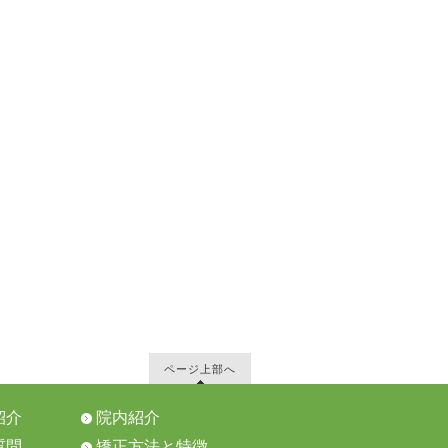
ページ上部へ
紹介
院内紹介
質問
矯正方法と特徴