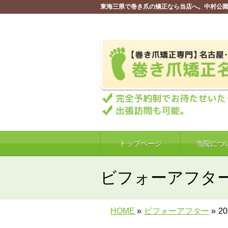
東海三県で巻き爪の矯正なら当店へ。中村公園
トップページ
当院につ
ビフォーアフタ
HOME
»
ビフォーアフター
»
2