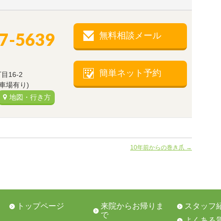
77-5639
無料相談メール
）
簡単ネット予約
16-2
駐車場有り)
地図・行き方
10年前からの巻き爪
→
トップページ
来院からお帰りま
スタッフ
で
よくある