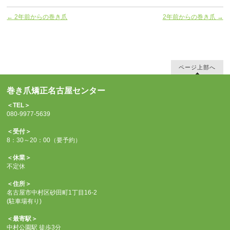
←
2年前からの巻き爪
2年前からの巻き爪
→
ページ上部へ
巻き爪矯正名古屋センター
＜TEL＞
080-9977-5639
＜受付＞
8：30～20：00（要予約）
＜休業＞
不定休
＜住所＞
名古屋市中村区砂田町1丁目16-2
(駐車場有り)
＜最寄駅＞
中村公園駅 徒歩3分