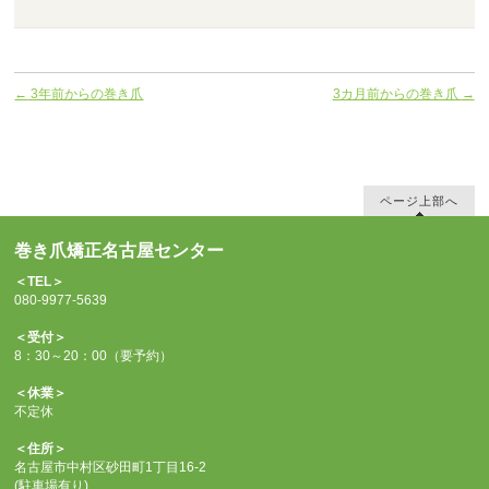
←
3年前からの巻き爪
3カ月前からの巻き爪
→
ページ上部へ
巻き爪矯正名古屋センター
＜TEL＞
080-9977-5639
＜受付＞
8：30～20：00（要予約）
＜休業＞
不定休
＜住所＞
名古屋市中村区砂田町1丁目16-2
(駐車場有り)