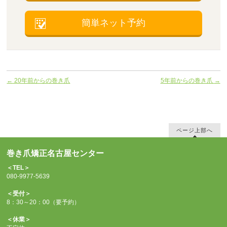
簡単ネット予約
←
20年前からの巻き爪
5年前からの巻き爪
→
ページ上部へ
巻き爪矯正名古屋センター
＜TEL＞
080-9977-5639
＜受付＞
8：30～20：00（要予約）
＜休業＞