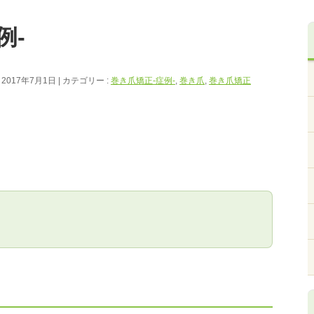
例-
 2017年7月1日
カテゴリー :
巻き爪矯正‐症例‐
,
巻き爪
,
巻き爪矯正