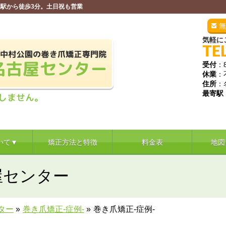
駅から徒歩3分。土日祝も営業
無
気軽に
TE
受付
：
休業
：
住所
：
最寄駅
いて▼
矯正方法と特徴
料金表
地図
屋センター
ター
»
巻き爪矯正‐症例‐
»
巻き爪矯正‐症例-