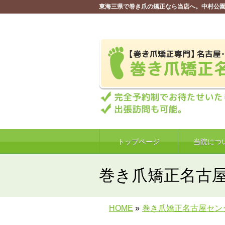
東海三県で巻き爪の矯正なら当店へ。中村公園
トップページ
当院につ
巻き爪矯正名古
HOME
»
巻き爪矯正名古屋セン