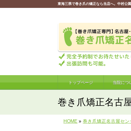
東海三県で巻き爪の矯正なら当店へ。中村公園
トップページ
当院につ
巻き爪矯正名古
HOME
»
巻き爪矯正名古屋セン