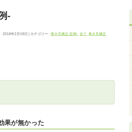
例-
 2018年2月18日
カテゴリー :
巻き爪矯正‐症例‐
,
全て
,
巻き爪矯正
効果が無かった