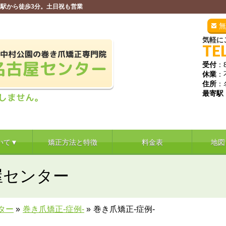
駅から徒歩3分。土日祝も営業
無
気軽に
TE
受付
：
休業
：
住所
：
最寄駅
いて▼
矯正方法と特徴
料金表
地図
屋センター
ター
»
巻き爪矯正‐症例‐
»
巻き爪矯正-症例-