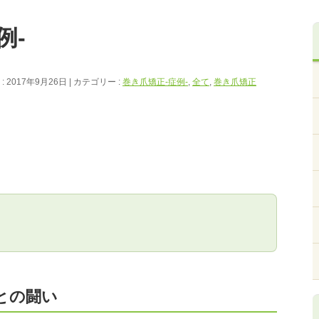
例-
 2017年9月26日
カテゴリー :
巻き爪矯正‐症例‐
,
全て
,
巻き爪矯正
との闘い