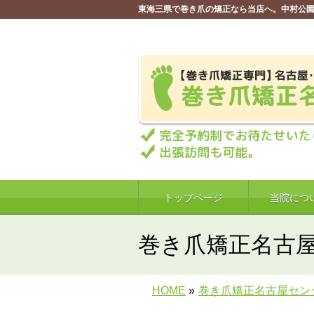
東海三県で巻き爪の矯正なら当店へ。中村公園
トップページ
当院につ
巻き爪矯正名古
HOME
»
巻き爪矯正名古屋セン