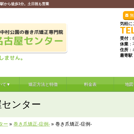
駅から徒歩3分。土日祝も営業
無
気軽に
TE
受付
：
休業
：
住所
：
最寄駅
いて▼
矯正方法と特徴
料金表
地図
屋センター
ター
»
巻き爪矯正‐症例‐
»
巻き爪矯正-症例-